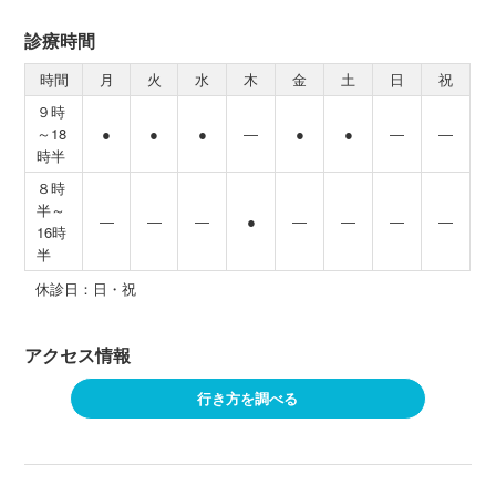
診療時間
時間
月
火
水
木
金
土
日
祝
９時
～18
●
●
●
―
●
●
―
―
時半
８時
半～
―
―
―
●
―
―
―
―
16時
半
休診日：日・祝
アクセス情報
行き方を調べる