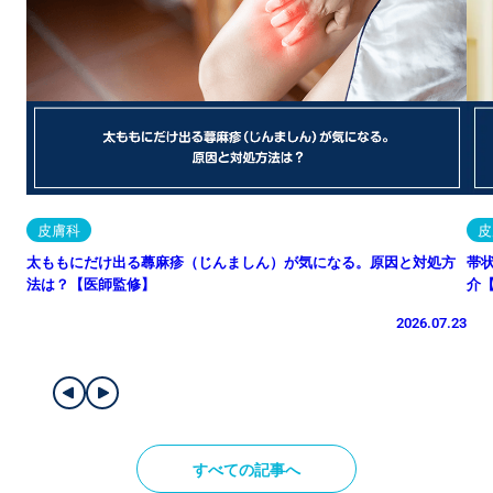
皮膚科
皮
太ももにだけ出る蕁麻疹（じんましん）が気になる。原因と対処方
帯
法は？【医師監修】
介
2026.07.23
すべての記事へ