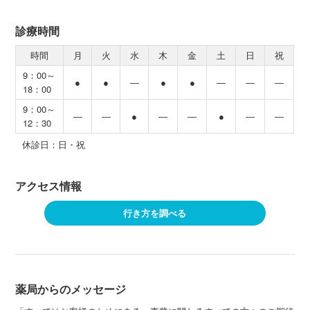
診療時間
時間
月
火
水
木
金
土
日
祝
9：00～
●
●
―
●
●
―
―
―
18：00
9：00～
―
―
●
―
―
●
―
―
12：30
休診日：日・祝
アクセス情報
行き方を調べる
薬局からのメッセージ