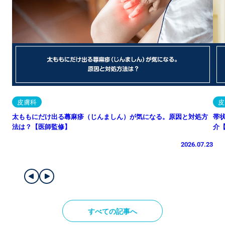
皮膚科
皮
太ももにだけ出る蕁麻疹（じんましん）が気になる。原因と対処方
帯
法は？【医師監修】
介
2026.07.23
すべての記事へ