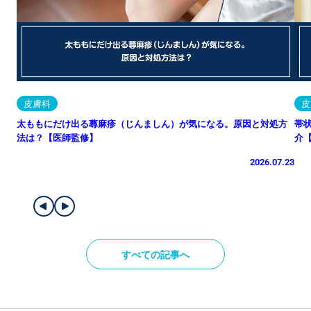
皮膚科
皮
太ももにだけ出る蕁麻疹（じんましん）が気になる。原因と対処方
帯
法は？【医師監修】
介
2026.07.23
すべての記事へ