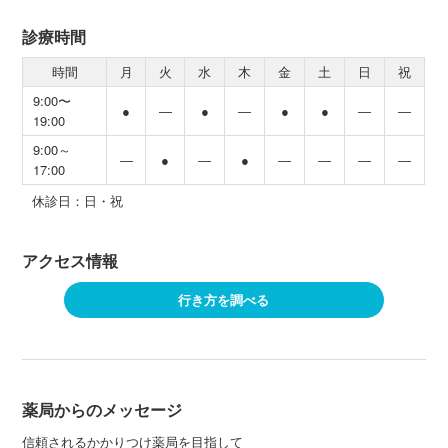
診療時間
時間
月
火
水
木
金
土
日
祝
9:00〜
●
―
●
―
●
●
―
―
19:00
9:00～
―
●
―
●
―
―
―
―
17:00
休診日：日・祝
アクセス情報
行き方を調べる
薬局からのメッセージ
信頼されるかかりつけ薬局を目指して