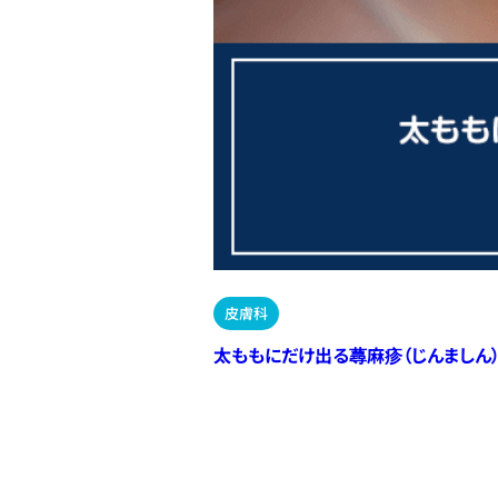
皮膚科
太ももにだけ出る蕁麻疹（じんましん