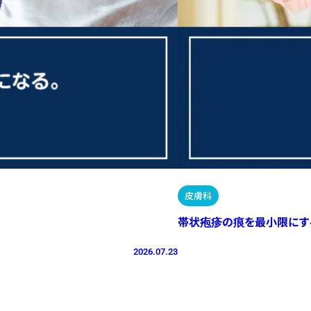
皮膚科
帯状疱疹の痕を最小限にす
2026.07.23