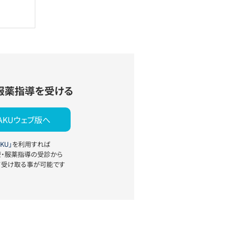
服薬指導を受ける
YAKUウェブ版へ
KU」
を利用すれば
療・服薬指導の受診から
て受け取る事が可能です