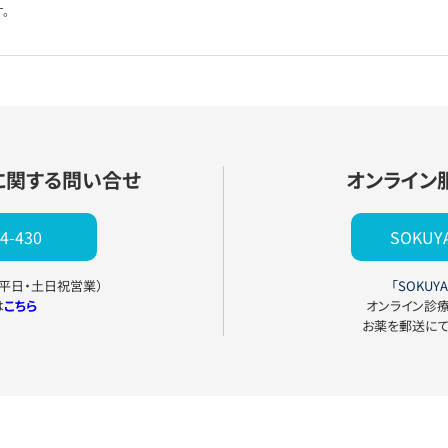
。
に関する問い合せ
オンライン
4-430
SOKU
0（平日・土日祝営業）
「SOKUYA
は
こちら
オンライン診
お薬を郵送に