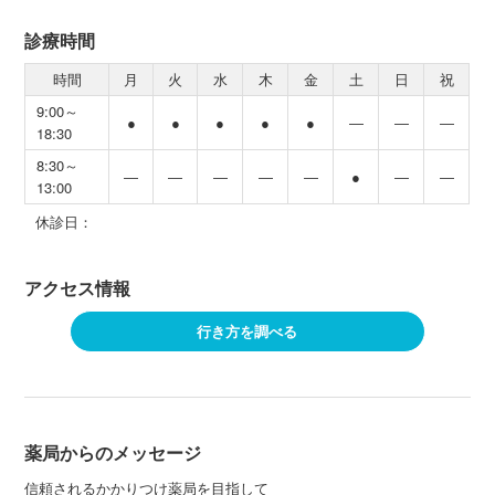
診療時間
時間
月
火
水
木
金
土
日
祝
9:00～
●
●
●
●
●
―
―
―
18:30
8:30～
―
―
―
―
―
●
―
―
13:00
休診日：
アクセス情報
行き方を調べる
薬局からのメッセージ
信頼されるかかりつけ薬局を目指して