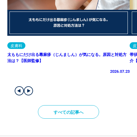
皮膚科
皮
太ももにだけ出る蕁麻疹（じんましん）が気になる。原因と対処方
帯
法は？【医師監修】
介
2026.07.23
すべての記事へ