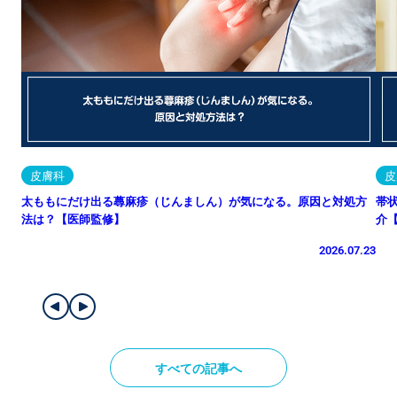
皮膚科
皮
太ももにだけ出る蕁麻疹（じんましん）が気になる。原因と対処方
帯
法は？【医師監修】
介
2026.07.23
すべての記事へ