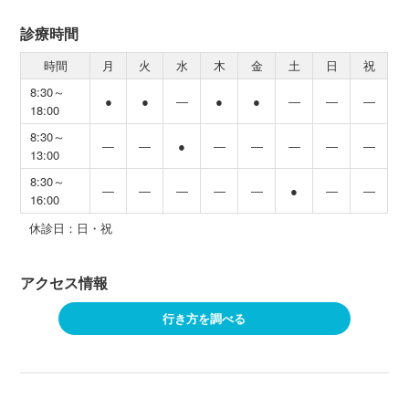
診療時間
時間
月
火
水
木
金
土
日
祝
8:30～
●
●
―
●
●
―
―
―
18:00
8:30～
―
―
●
―
―
―
―
―
13:00
8:30～
―
―
―
―
―
●
―
―
16:00
休診日：日・祝
アクセス情報
行き方を調べる