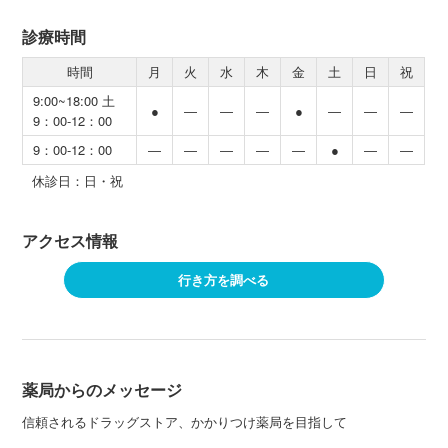
診療時間
時間
月
火
水
木
金
土
日
祝
9:00~18:00 土
●
―
―
―
●
―
―
―
9：00-12：00
9：00-12：00
―
―
―
―
―
●
―
―
休診日：日・祝
アクセス情報
行き方を調べる
薬局からのメッセージ
信頼されるドラッグストア、かかりつけ薬局を目指して