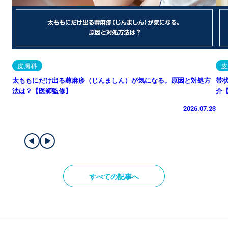
皮膚科
皮
太ももにだけ出る蕁麻疹（じんましん）が気になる。原因と対処方
帯
法は？【医師監修】
介
2026.07.23
すべての記事へ