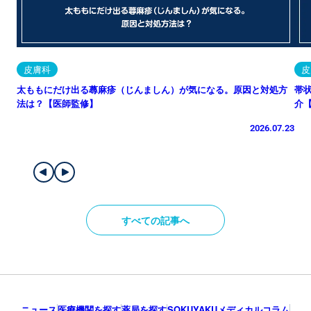
皮膚科
皮
太ももにだけ出る蕁麻疹（じんましん）が気になる。原因と対処方
帯
法は？【医師監修】
介
2026.07.23
すべての記事へ
ニュース
医療機関を探す
薬局を探す
SOKUYAKUメディカルコラム