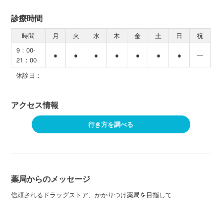
診療時間
時間
月
火
水
木
金
土
日
祝
9：00-
●
●
●
●
●
●
●
―
21：00
休診日：
アクセス情報
行き方を調べる
薬局からのメッセージ
信頼されるドラッグストア、かかりつけ薬局を目指して