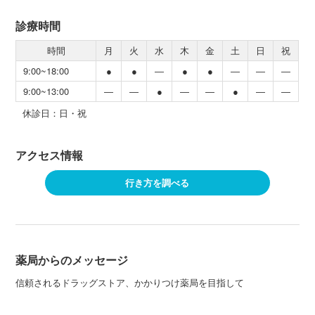
診療時間
時間
月
火
水
木
金
土
日
祝
9:00~18:00
●
●
―
●
●
―
―
―
9:00~13:00
―
―
●
―
―
●
―
―
休診日：日・祝
アクセス情報
行き方を調べる
薬局からのメッセージ
信頼されるドラッグストア、かかりつけ薬局を目指して