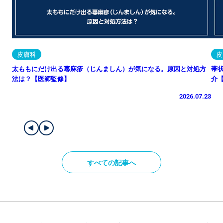
皮膚科
皮
太ももにだけ出る蕁麻疹（じんましん）が気になる。原因と対処方
帯
法は？【医師監修】
介
2026.07.23
すべての記事へ