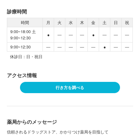
診療時間
時間
月
火
水
木
金
土
日
祝
9:00~18:00 土
●
―
―
―
●
―
―
―
9:00~12:30
9:00~12:30
―
―
―
―
―
●
―
―
休診日：日・祝日
アクセス情報
行き方を調べる
薬局からのメッセージ
信頼されるドラッグストア、かかりつけ薬局を目指して