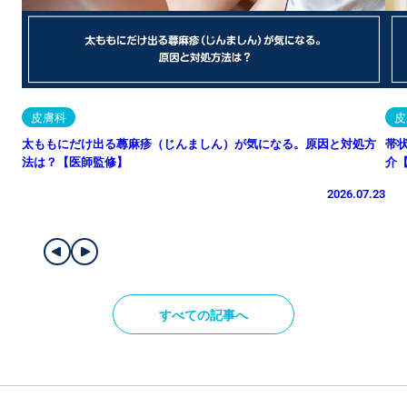
皮膚科
皮
太ももにだけ出る蕁麻疹（じんましん）が気になる。原因と対処方
帯
法は？【医師監修】
介
2026.07.23
すべての記事へ