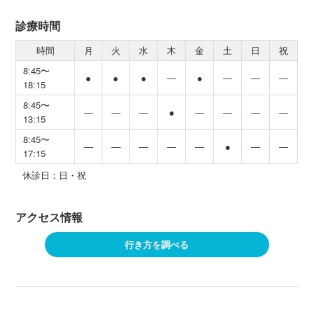
診療時間
時間
月
火
水
木
金
土
日
祝
8:45〜
●
●
●
―
●
―
―
―
18:15
8:45〜
―
―
―
●
―
―
―
―
13:15
8:45〜
―
―
―
―
―
●
―
―
17:15
休診日：日・祝
アクセス情報
行き方を調べる