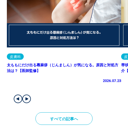
皮膚科
皮
太ももにだけ出る蕁麻疹（じんましん）が気になる。原因と対処方
帯
法は？【医師監修】
介
2026.07.23
すべての記事へ