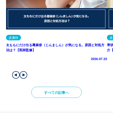
皮膚科
皮
太ももにだけ出る蕁麻疹（じんましん）が気になる。原因と対処方
帯
法は？【医師監修】
介
2026.07.23
すべての記事へ