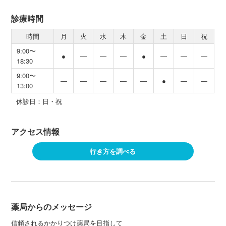
診療時間
時間
月
火
水
木
金
土
日
祝
9:00〜
●
―
―
―
●
―
―
―
18:30
9:00〜
―
―
―
―
―
●
―
―
13:00
休診日：日・祝
アクセス情報
行き方を調べる
薬局からのメッセージ
信頼されるかかりつけ薬局を目指して