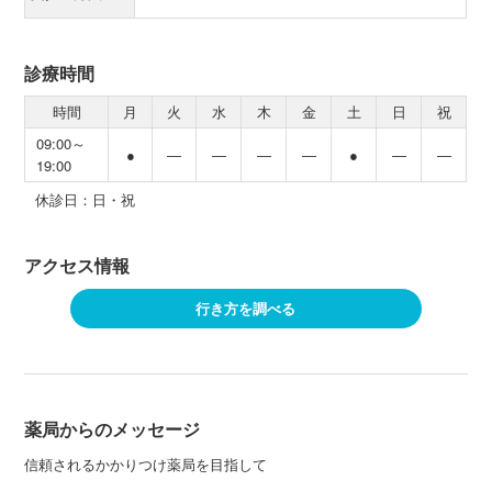
診療時間
時間
月
火
水
木
金
土
日
祝
09:00～
●
―
―
―
―
●
―
―
19:00
休診日：日・祝
アクセス情報
行き方を調べる
薬局からのメッセージ
信頼されるかかりつけ薬局を目指して