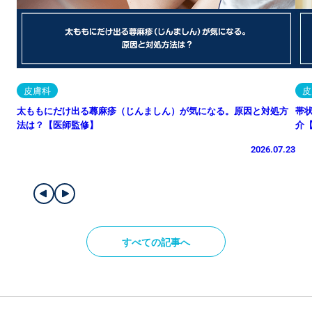
皮膚科
皮
太ももにだけ出る蕁麻疹（じんましん）が気になる。原因と対処方
帯
法は？【医師監修】
介
2026.07.23
すべての記事へ