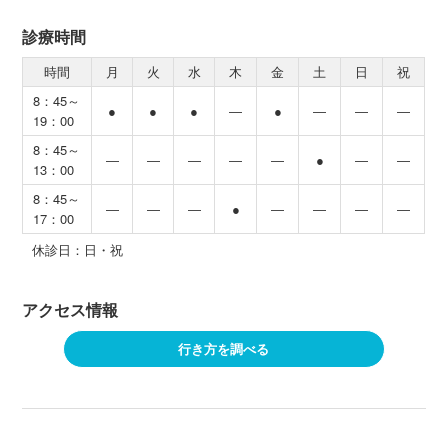
診療時間
時間
月
火
水
木
金
土
日
祝
8：45～
●
●
●
―
●
―
―
―
19：00
8：45～
―
―
―
―
―
●
―
―
13：00
8：45～
―
―
―
●
―
―
―
―
17：00
休診日：日・祝
アクセス情報
行き方を調べる