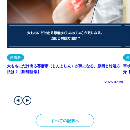
皮膚科
皮
太ももにだけ出る蕁麻疹（じんましん）が気になる。原因と対処方
帯
法は？【医師監修】
介
2026.07.23
すべての記事へ