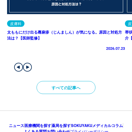
皮膚科
皮
太ももにだけ出る蕁麻疹（じんましん）が気になる。原因と対処方
帯
法は？【医師監修】
介
2026.07.23
すべての記事へ
ニュース
医療機関を探す
薬局を探す
SOKUYAKUメディカルコラム
よくある質問
お問い合わせ
プライバシーポリシー