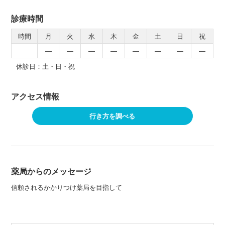
診療時間
時間
月
火
水
木
金
土
日
祝
―
―
―
―
―
―
―
―
休診日：土・日・祝
アクセス情報
行き方を調べる
薬局からのメッセージ
信頼されるかかりつけ薬局を目指して