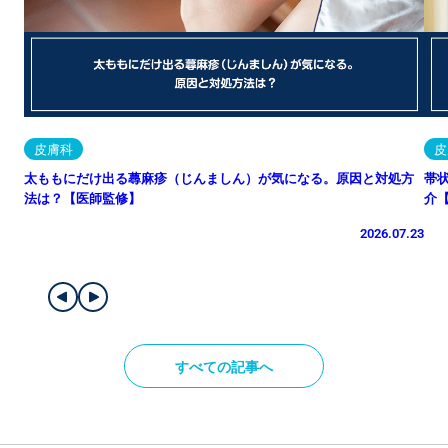
皮膚科
皮
太ももにだけ出る蕁麻疹（じんましん）が気になる。原因と対処方
帯
法は？【医師監修】
介
2026.07.23
すべての記事へ