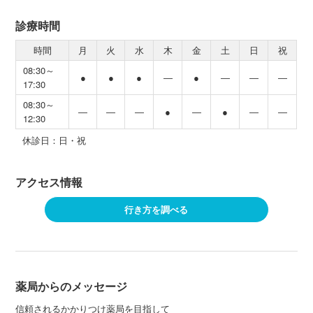
診療時間
時間
月
火
水
木
金
土
日
祝
08:30～
●
●
●
―
●
―
―
―
17:30
08:30～
―
―
―
●
―
●
―
―
12:30
休診日：日・祝
アクセス情報
行き方を調べる
薬局からのメッセージ
信頼されるかかりつけ薬局を目指して