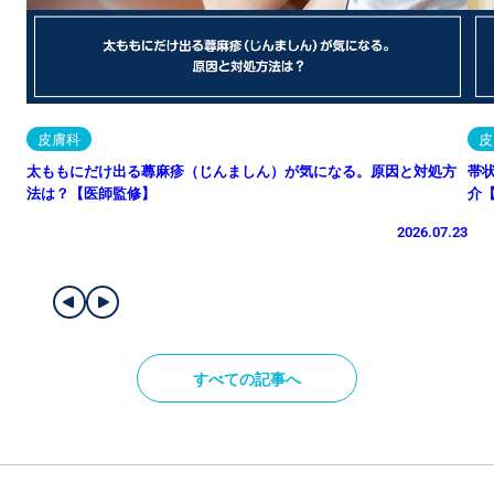
皮膚科
皮
太ももにだけ出る蕁麻疹（じんましん）が気になる。原因と対処方
帯
法は？【医師監修】
介
2026.07.23
すべての記事へ