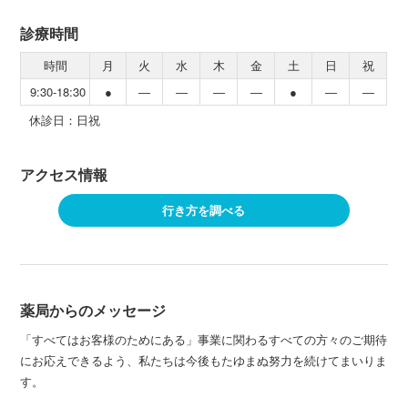
診療時間
時間
月
火
水
木
金
土
日
祝
9:30-18:30
●
―
―
―
―
●
―
―
休診日：日祝
アクセス情報
行き方を調べる
薬局からのメッセージ
「すべてはお客様のためにある」事業に関わるすべての方々のご期待
にお応えできるよう、私たちは今後もたゆまぬ努力を続けてまいりま
す。