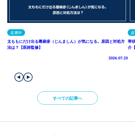
皮膚科
皮
太ももにだけ出る蕁麻疹（じんましん）が気になる。原因と対処方
帯
法は？【医師監修】
介
2026.07.23
すべての記事へ