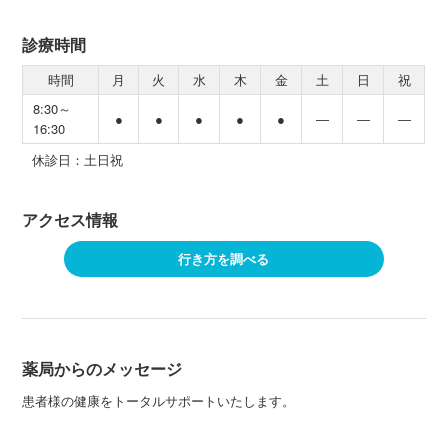
診療時間
時間
月
火
水
木
金
土
日
祝
8:30～
●
●
●
●
●
―
―
―
16:30
休診日：土日祝
アクセス情報
行き方を調べる
薬局からのメッセージ
患者様の健康をトータルサポートいたします。