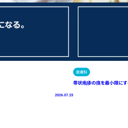
皮膚科
帯状疱疹の痕を最小限にす
2026.07.23