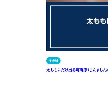
皮膚科
太ももにだけ出る蕁麻疹（じんましん