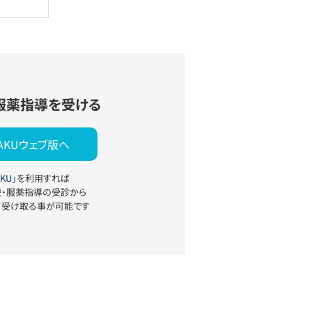
服薬指導を受ける
YAKUウェブ版へ
KU」
を利用すれば
療・服薬指導の受診から
て受け取る事が可能です