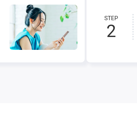
STEP
2