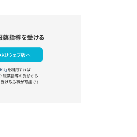
服薬指導を受ける
YAKUウェブ版へ
KU」
を利用すれば
療・服薬指導の受診から
て受け取る事が可能です