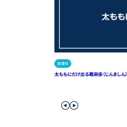
皮膚科
太ももにだけ出る蕁麻疹（じんましん