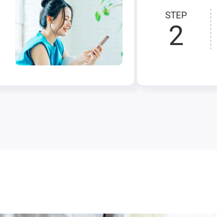
STEP
2