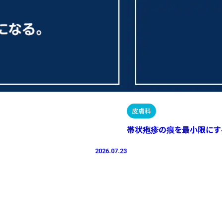
皮膚科
帯状疱疹の痕を最小限にす
2026.07.23