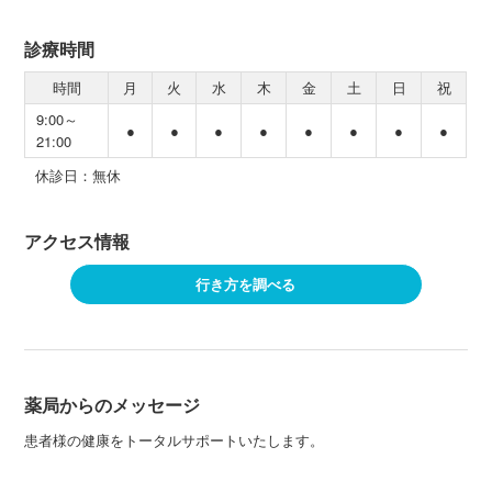
診療時間
時間
月
火
水
木
金
土
日
祝
9:00～
●
●
●
●
●
●
●
●
21:00
休診日：無休
アクセス情報
行き方を調べる
薬局からのメッセージ
患者様の健康をトータルサポートいたします。