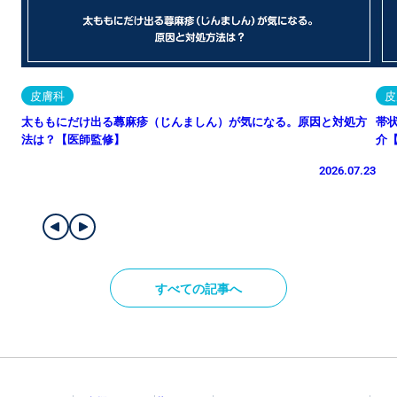
皮膚科
皮
太ももにだけ出る蕁麻疹（じんましん）が気になる。原因と対処方
帯
法は？【医師監修】
介
2026.07.23
すべての記事へ