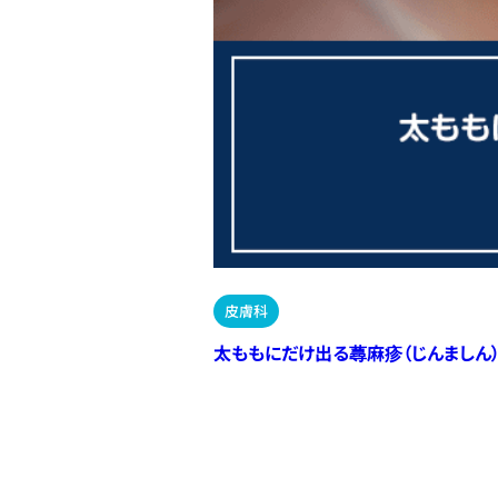
皮膚科
太ももにだけ出る蕁麻疹（じんましん