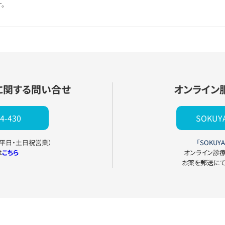
。
に関する問い合せ
オンライン
4-430
SOKU
0（平日・土日祝営業）
「SOKUYA
は
こちら
オンライン診
お薬を郵送に