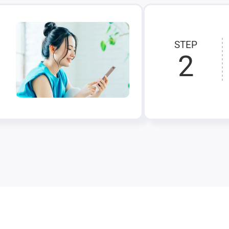
STEP
2