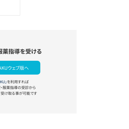
服薬指導を受ける
YAKUウェブ版へ
KU」
を利用すれば
療・服薬指導の受診から
て受け取る事が可能です