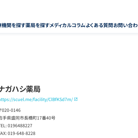
療機関を探す
薬局を探す
メディカルコラム
よくある質問
お問い合わ
ナガハシ薬局
https://scuel.me/facility/ClBfKSd7m/
〒020-0146
岩手県盛岡市長橋町17番40号
TEL: 0196488227
FAX: 019-648-8228