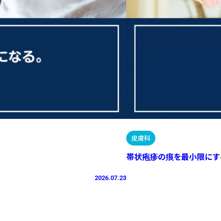
皮膚科
帯状疱疹の痕を最小限にす
2026.07.23