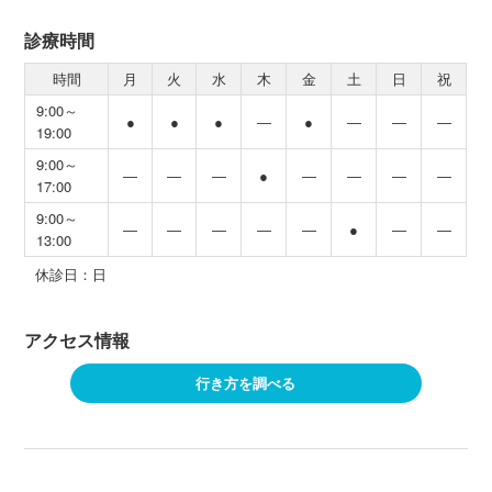
診療時間
時間
月
火
水
木
金
土
日
祝
9:00～
●
●
●
―
●
―
―
―
19:00
9:00～
―
―
―
●
―
―
―
―
17:00
9:00～
―
―
―
―
―
●
―
―
13:00
休診日：日
アクセス情報
行き方を調べる