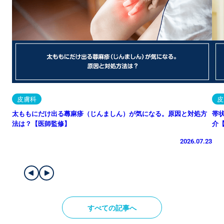
皮膚科
皮
太ももにだけ出る蕁麻疹（じんましん）が気になる。原因と対処方
帯
法は？【医師監修】
介
2026.07.23
すべての記事へ