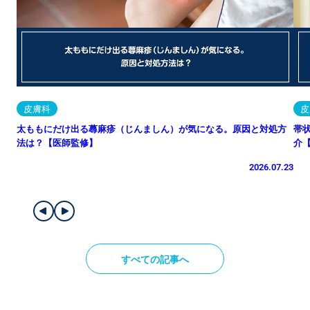
皮膚科
皮
太ももにだけ出る蕁麻疹（じんましん）が気になる。原因と対処方
帯
法は？【医師監修】
介
2026.07.23
すべての記事へ