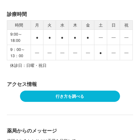
診療時間
時間
月
火
水
木
金
土
日
祝
9:00～
●
●
●
●
●
―
―
―
18:00
9：00～
―
―
―
―
―
●
―
―
13：00
休診日：日曜・祝日
アクセス情報
行き方を調べる
薬局からのメッセージ