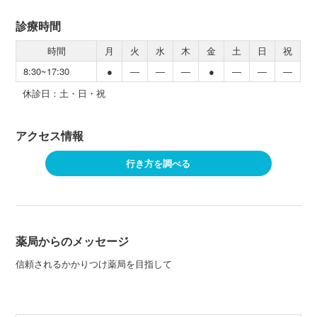
診療時間
時間
月
火
水
木
金
土
日
祝
8:30~17:30
●
―
―
―
●
―
―
―
休診日：土・日・祝
アクセス情報
行き方を調べる
薬局からのメッセージ
信頼されるかかりつけ薬局を目指して