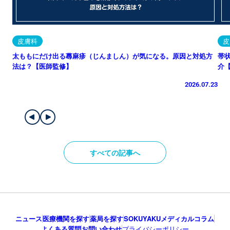
皮膚科
皮
太ももにだけ出る蕁麻疹（じんましん）が気になる。原因と対処方
帯
法は？【医師監修】
介
2026.07.23
すべての記事へ
ニュース
医療機関を探す
薬局を探す
SOKUYAKUメディカルコラム
よくある質問
お問い合わせ
プライバシーポリシー