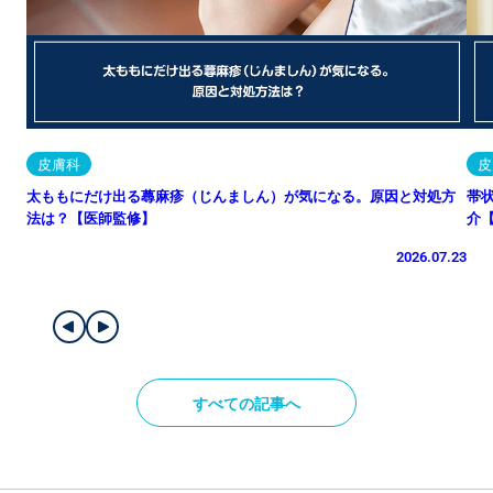
皮膚科
皮
太ももにだけ出る蕁麻疹（じんましん）が気になる。原因と対処方
帯
法は？【医師監修】
介
2026.07.23
すべての記事へ