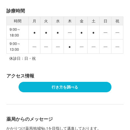
診療時間
時間
月
火
水
木
金
土
日
祝
9:00～
●
●
●
―
●
●
―
―
18:00
9:00～
―
―
―
●
―
―
―
―
13:00
休診日：日・祝
アクセス情報
行き方を調べる
薬局からのメッセージ
かかりつけ薬局地域No.1を目指して邁進しております。