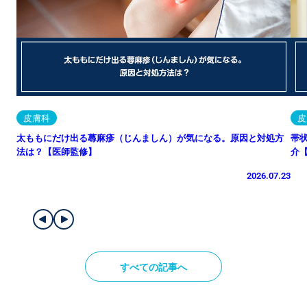
皮膚科
皮
太ももにだけ出る蕁麻疹（じんましん）が気になる。原因と対処方
帯
法は？【医師監修】
介
2026.07.23
すべての記事へ