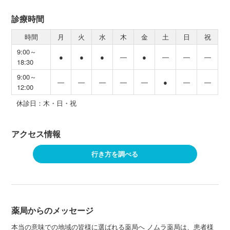
診療時間
時間
月
火
水
木
金
土
日
祝
9:00～
●
●
●
―
●
―
―
―
18:30
9:00～
―
―
―
―
―
●
―
―
12:00
休診日：木・日・祝
アクセス情報
行き方を調べる
薬局からのメッセージ
本当の意味での地域の皆様に選ばれる薬局へ ノムラ薬局は、患者様