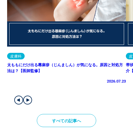
皮膚科
皮
太ももにだけ出る蕁麻疹（じんましん）が気になる。原因と対処方
帯
法は？【医師監修】
介
2026.07.23
すべての記事へ