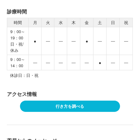
診療時間
時間
月
火
水
木
金
土
日
祝
9：00～
19：00
●
―
―
―
●
―
―
―
日・祝/
休み
9：00～
―
―
―
―
―
●
―
―
14：00
休診日：日・祝
アクセス情報
行き方を調べる