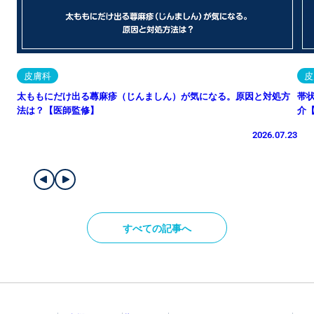
皮膚科
皮
太ももにだけ出る蕁麻疹（じんましん）が気になる。原因と対処方
帯
法は？【医師監修】
介
2026.07.23
すべての記事へ