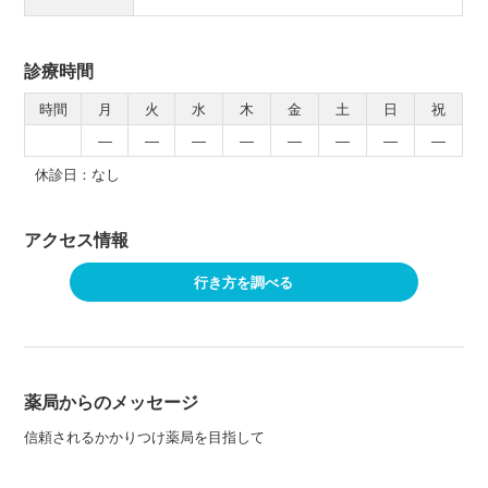
診療時間
時間
月
火
水
木
金
土
日
祝
―
―
―
―
―
―
―
―
休診日：なし
アクセス情報
行き方を調べる
薬局からのメッセージ
信頼されるかかりつけ薬局を目指して