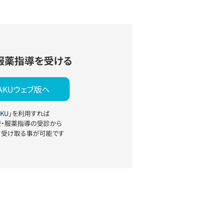
服薬指導を受ける
YAKUウェブ版へ
KU」
を利用すれば
療・服薬指導の受診から
て受け取る事が可能です