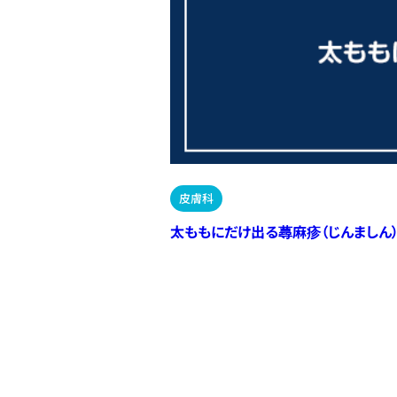
皮膚科
太ももにだけ出る蕁麻疹（じんましん