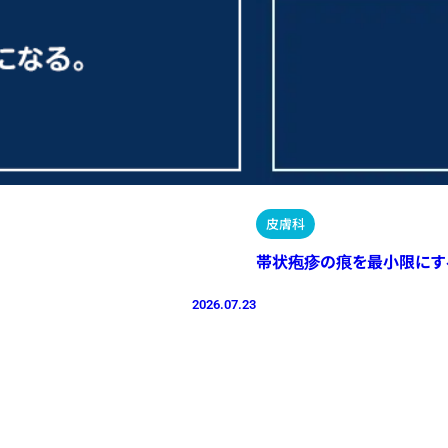
皮膚科
帯状疱疹の痕を最小限にす
2026.07.23