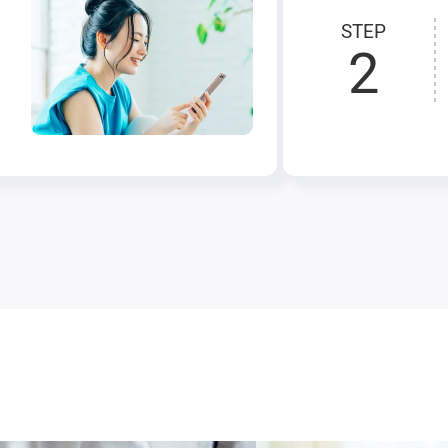
STEP
2