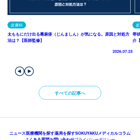
皮膚科
皮
太ももにだけ出る蕁麻疹（じんましん）が気になる。原因と対処方
帯
法は？【医師監修】
介
2026.07.23
すべての記事へ
ニュース
医療機関を探す
薬局を探す
SOKUYAKUメディカルコラム
よくある質問
お問い合わせ
プライバシーポリシー