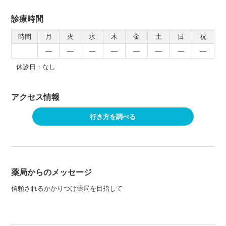
診療時間
時間
月
火
水
木
金
土
日
祝
―
―
―
―
―
―
―
―
休診日：なし
アクセス情報
行き方を調べる
薬局からのメッセージ
信頼されるかかりつけ薬局を目指して