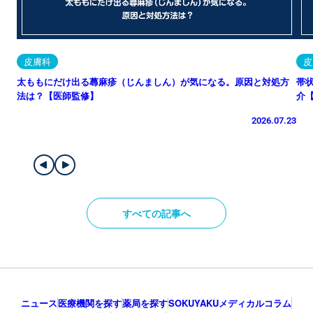
皮膚科
皮
太ももにだけ出る蕁麻疹（じんましん）が気になる。原因と対処方
帯
法は？【医師監修】
介
2026.07.23
すべての記事へ
ニュース
医療機関を探す
薬局を探す
SOKUYAKUメディカルコラム