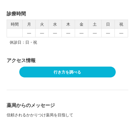
診療時間
時間
月
火
水
木
金
土
日
祝
―
―
―
―
―
―
―
―
休診日：日・祝
アクセス情報
行き方を調べる
薬局からのメッセージ
信頼されるかかりつけ薬局を目指して