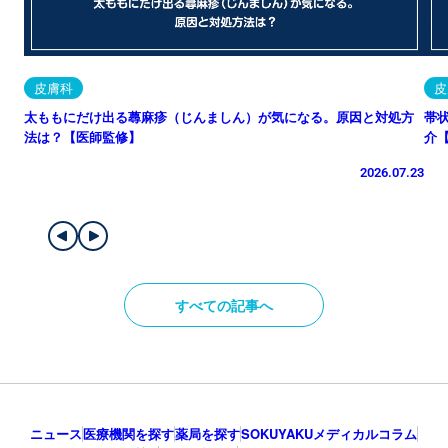
皮膚科
皮
太ももにだけ出る蕁麻疹（じんましん）が気になる。原因と対処方
帯
法は？【医師監修】
介
2026.07.23
すべての記事へ
ニュース
医療機関を探す
薬局を探す
SOKUYAKUメディカルコラム