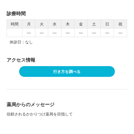
診療時間
時間
月
火
水
木
金
土
日
祝
―
―
―
―
―
―
―
―
休診日：なし
アクセス情報
行き方を調べる
薬局からのメッセージ
信頼されるかかりつけ薬局を目指して