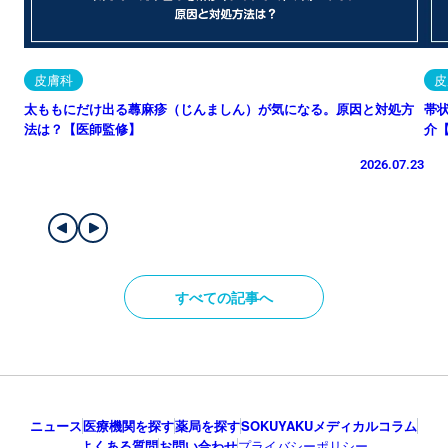
皮膚科
皮
太ももにだけ出る蕁麻疹（じんましん）が気になる。原因と対処方
帯
法は？【医師監修】
介
2026.07.23
すべての記事へ
ニュース
医療機関を探す
薬局を探す
SOKUYAKUメディカルコラム
よくある質問
お問い合わせ
プライバシーポリシー