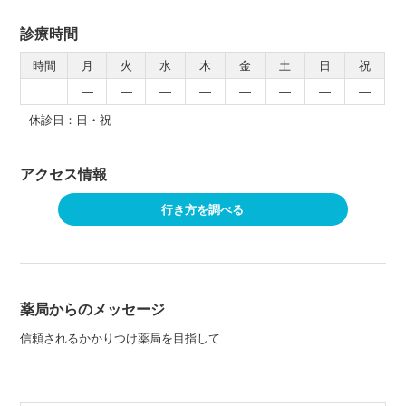
診療時間
時間
月
火
水
木
金
土
日
祝
―
―
―
―
―
―
―
―
休診日：日・祝
アクセス情報
行き方を調べる
薬局からのメッセージ
信頼されるかかりつけ薬局を目指して