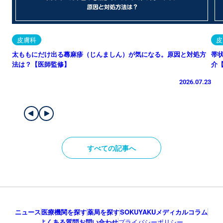
皮膚科
皮
太ももにだけ出る蕁麻疹（じんましん）が気になる。原因と対処方
帯
法は？【医師監修】
介
2026.07.23
すべての記事へ
ニュース
医療機関を探す
薬局を探す
SOKUYAKUメディカルコラム
よくある質問
お問い合わせ
プライバシーポリシー