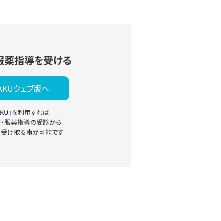
服薬指導を受ける
YAKUウェブ版へ
KU」
を利用すれば
療・服薬指導の受診から
て受け取る事が可能です