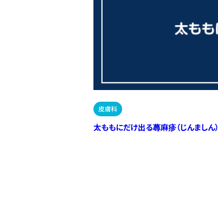
皮膚科
太ももにだけ出る蕁麻疹（じんましん