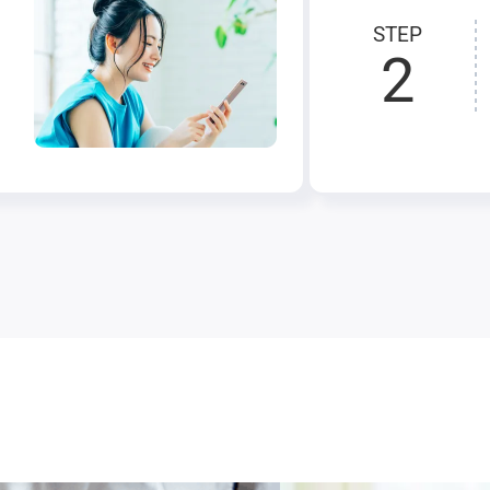
STEP
2