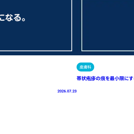
皮膚科
帯状疱疹の痕を最小限にす
2026.07.23