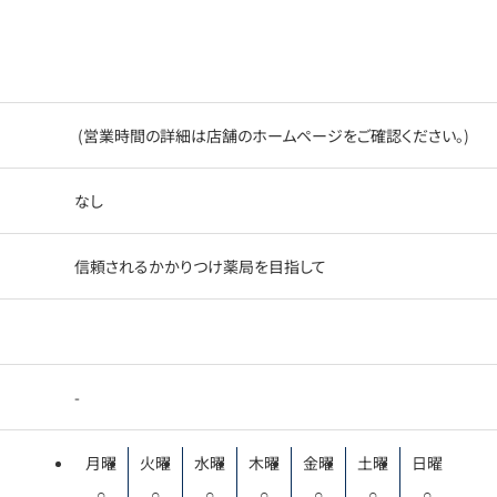
(営業時間の詳細は店舗のホームページをご確認ください。)
なし
信頼されるかかりつけ薬局を目指して
-
月曜
火曜
水曜
木曜
金曜
土曜
日曜
○
○
○
○
○
○
○