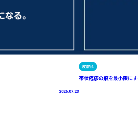
皮膚科
帯状疱疹の痕を最小限にす
2026.07.23