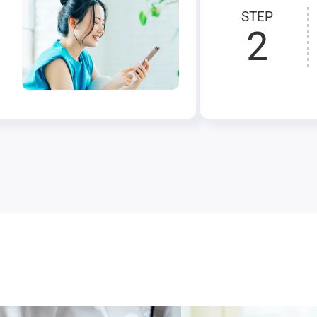
STEP
2