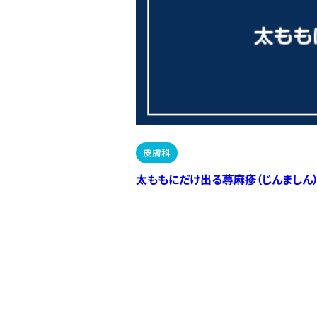
皮膚科
太ももにだけ出る蕁麻疹（じんましん