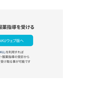
服薬指導を受ける
YAKUウェブ版へ
KU」
を利用すれば
療・服薬指導の受診から
て受け取る事が可能です