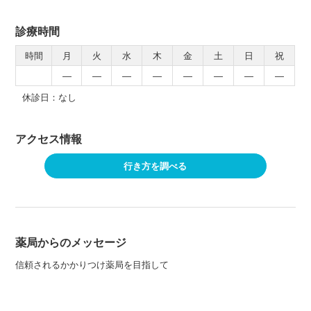
診療時間
時間
月
火
水
木
金
土
日
祝
―
―
―
―
―
―
―
―
休診日：なし
アクセス情報
行き方を調べる
薬局からのメッセージ
信頼されるかかりつけ薬局を目指して