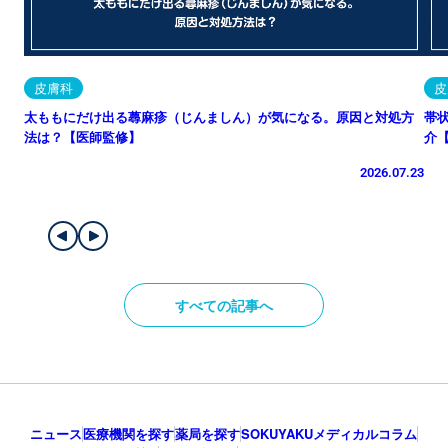
皮膚科
皮
太ももにだけ出る蕁麻疹（じんましん）が気になる。原因と対処方
帯
法は？【医師監修】
介
2026.07.23
すべての記事へ
ニュース
医療機関を探す
薬局を探す
SOKUYAKUメディカルコラム