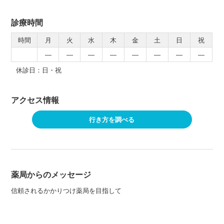
診療時間
時間
月
火
水
木
金
土
日
祝
―
―
―
―
―
―
―
―
休診日：日・祝
アクセス情報
行き方を調べる
薬局からのメッセージ
信頼されるかかりつけ薬局を目指して