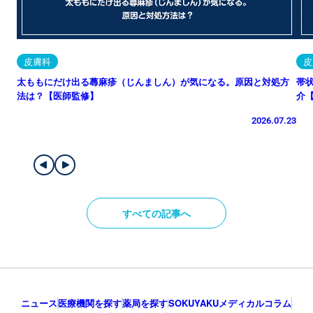
皮膚科
皮
太ももにだけ出る蕁麻疹（じんましん）が気になる。原因と対処方
帯
法は？【医師監修】
介
2026.07.23
すべての記事へ
ニュース
医療機関を探す
薬局を探す
SOKUYAKUメディカルコラム