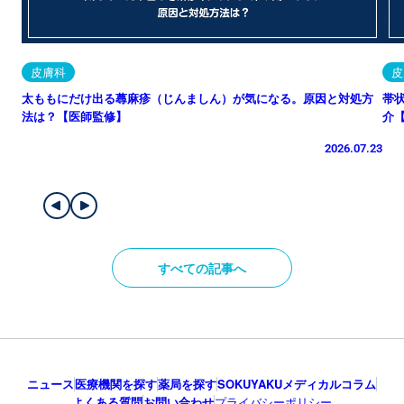
皮膚科
皮
太ももにだけ出る蕁麻疹（じんましん）が気になる。原因と対処方
帯
法は？【医師監修】
介
2026.07.23
すべての記事へ
ニュース
医療機関を探す
薬局を探す
SOKUYAKUメディカルコラム
よくある質問
お問い合わせ
プライバシーポリシー