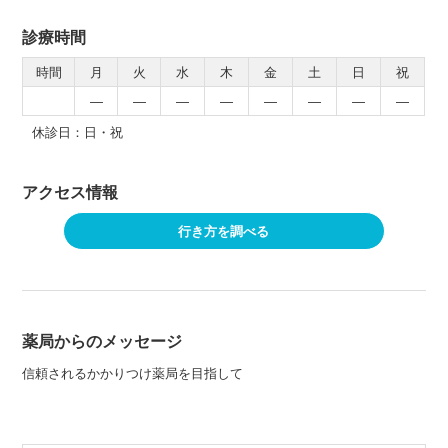
診療時間
時間
月
火
水
木
金
土
日
祝
―
―
―
―
―
―
―
―
休診日：日・祝
アクセス情報
行き方を調べる
薬局からのメッセージ
信頼されるかかりつけ薬局を目指して