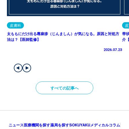
皮膚科
皮
太ももにだけ出る蕁麻疹（じんましん）が気になる。原因と対処方
帯
法は？【医師監修】
介
2026.07.23
すべての記事へ
ニュース
医療機関を探す
薬局を探す
SOKUYAKUメディカルコラム