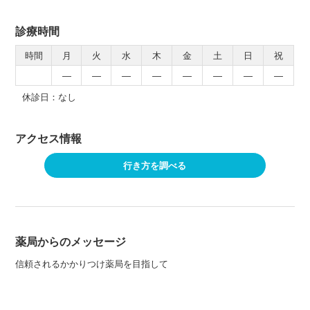
診療時間
時間
月
火
水
木
金
土
日
祝
―
―
―
―
―
―
―
―
休診日：なし
アクセス情報
行き方を調べる
薬局からのメッセージ
信頼されるかかりつけ薬局を目指して