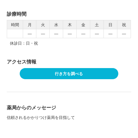
診療時間
時間
月
火
水
木
金
土
日
祝
―
―
―
―
―
―
―
―
休診日：日・祝
アクセス情報
行き方を調べる
薬局からのメッセージ
信頼されるかかりつけ薬局を目指して