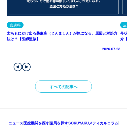
皮膚科
皮
太ももにだけ出る蕁麻疹（じんましん）が気になる。原因と対処方
帯
法は？【医師監修】
介
2026.07.23
すべての記事へ
ニュース
医療機関を探す
薬局を探す
SOKUYAKUメディカルコラム