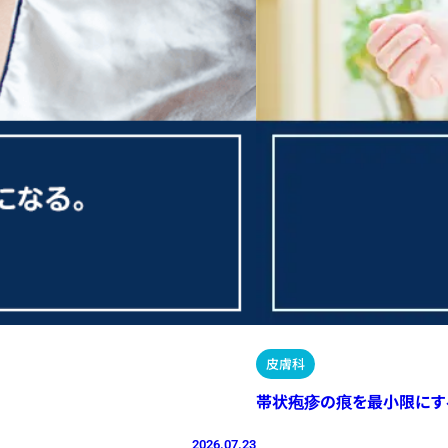
皮膚科
帯状疱疹の痕を最小限にす
2026.07.23