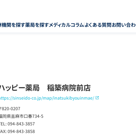
療機関を探す
薬局を探す
メディカルコラム
よくある質問
お問い合わ
ハッピー薬局 稲築病院前店
https://sinseido-co.jp/map/inatsukibyouinmae/
〒820-0207
福岡県嘉麻市口春734-5
TEL: 094-843-3857
FAX: 094-843-3858