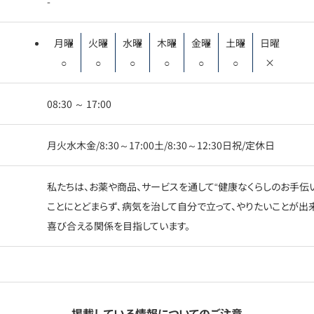
-
月曜
火曜
水曜
木曜
金曜
土曜
日曜
○
○
○
○
○
○
×
08:30 ～ 17:00
月火水木金/8:30～17:00土/8:30～12:30日祝/定休日
私たちは、お薬や商品、サービスを通して“健康なくらしのお手伝
ことにとどまらず､病気を治して自分で立って、やりたいことが出
喜び合える関係を目指しています。
掲載している情報についてのご注意