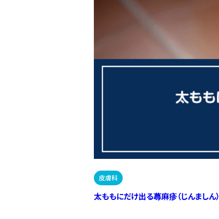
皮膚科
太ももにだけ出る蕁麻疹（じんましん