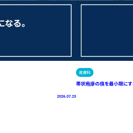
皮膚科
帯状疱疹の痕を最小限にす
2026.07.23