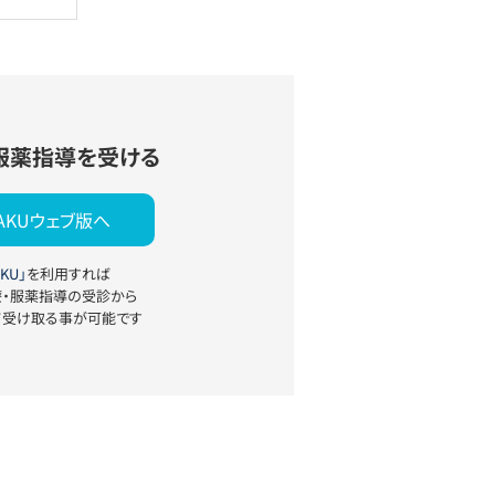
服薬指導を受ける
YAKUウェブ版へ
KU」
を利用すれば
療・服薬指導の受診から
て受け取る事が可能です