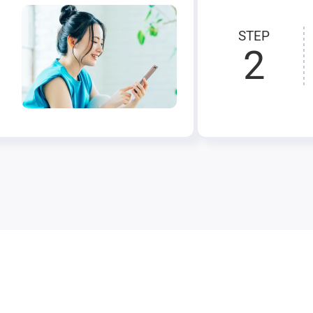
STEP
2