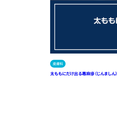
皮膚科
太ももにだけ出る蕁麻疹（じんましん