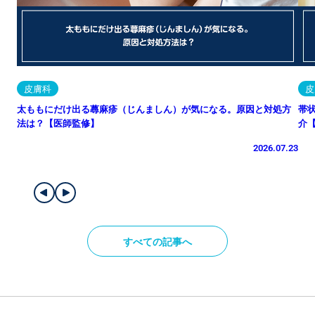
皮膚科
皮
太ももにだけ出る蕁麻疹（じんましん）が気になる。原因と対処方
帯
法は？【医師監修】
介
2026.07.23
すべての記事へ