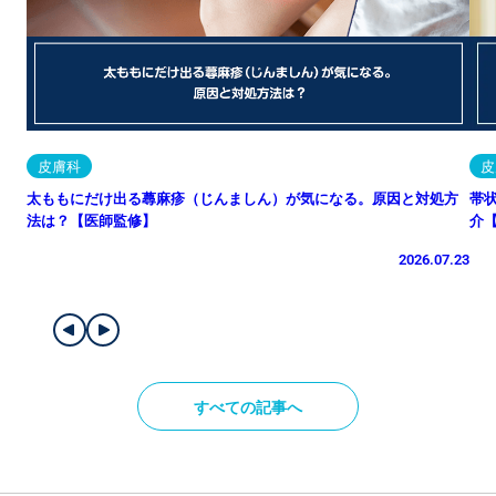
皮膚科
皮
太ももにだけ出る蕁麻疹（じんましん）が気になる。原因と対処方
帯
法は？【医師監修】
介
2026.07.23
すべての記事へ