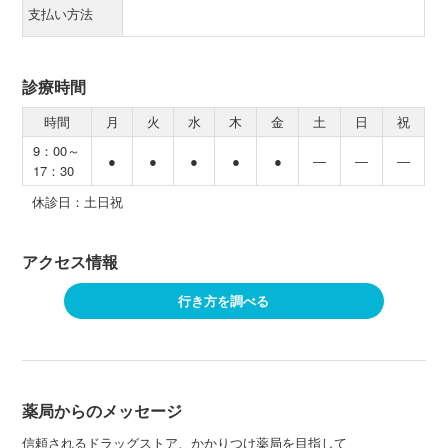
支払い方法
診療時間
時間
月
火
水
木
金
土
日
祝
9：00～
●
●
●
●
●
―
―
―
17：30
休診日：土日祝
アクセス情報
行き方を調べる
薬局からのメッセージ
信頼されるドラッグストア、かかりつけ薬局を目指して