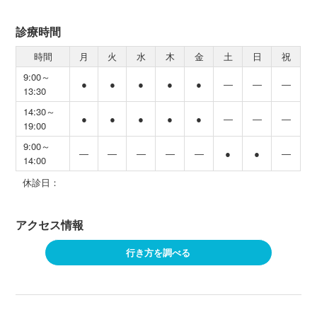
診療時間
時間
月
火
水
木
金
土
日
祝
9:00～
●
●
●
●
●
―
―
―
13:30
14:30～
●
●
●
●
●
―
―
―
19:00
9:00～
―
―
―
―
―
●
●
―
14:00
休診日：
アクセス情報
行き方を調べる