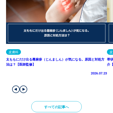
皮膚科
皮
太ももにだけ出る蕁麻疹（じんましん）が気になる。原因と対処方
帯
法は？【医師監修】
介
2026.07.23
すべての記事へ