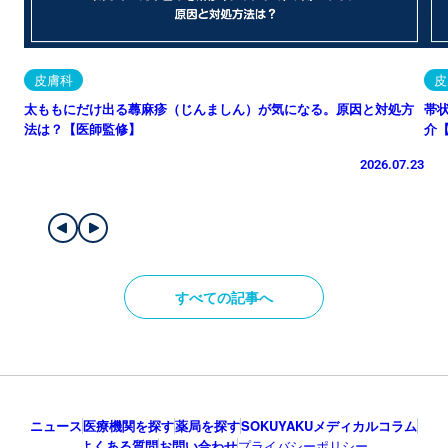
皮膚科
皮
太ももにだけ出る蕁麻疹（じんましん）が気になる。原因と対処方
帯
法は？【医師監修】
介
2026.07.23
すべての記事へ
ニュース
医療機関を探す
薬局を探す
SOKUYAKUメディカルコラム
よくある質問
お問い合わせ
プライバシーポリシー