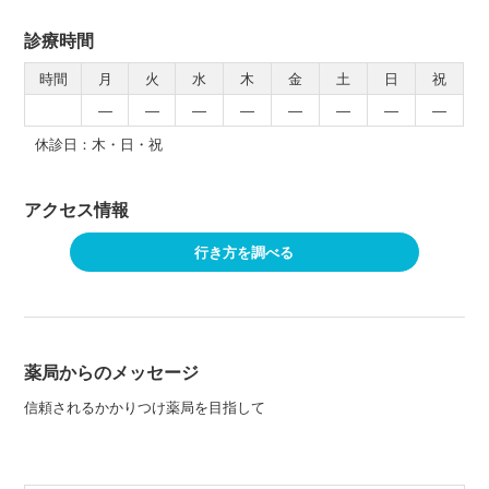
診療時間
時間
月
火
水
木
金
土
日
祝
―
―
―
―
―
―
―
―
休診日：木・日・祝
アクセス情報
行き方を調べる
薬局からのメッセージ
信頼されるかかりつけ薬局を目指して