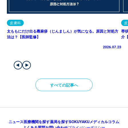
皮膚科
皮
太ももにだけ出る蕁麻疹（じんましん）が気になる。原因と対処方
帯
法は？【医師監修】
介
2026.07.23
すべての記事へ
ニュース
医療機関を探す
薬局を探す
SOKUYAKUメディカルコラム
よくある質問
お問い合わせ
プライバシーポリシー