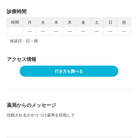
診療時間
時間
月
火
水
木
金
土
日
祝
―
―
―
―
―
―
―
―
休診日：日・祝
アクセス情報
行き方を調べる
薬局からのメッセージ
信頼されるかかりつけ薬局を目指して