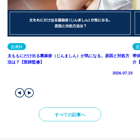
皮膚科
皮
太ももにだけ出る蕁麻疹（じんましん）が気になる。原因と対処方
帯
法は？【医師監修】
介
2026.07.23
すべての記事へ