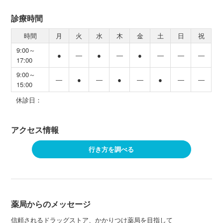
診療時間
時間
月
火
水
木
金
土
日
祝
9:00～
●
―
●
―
●
―
―
―
17:00
9:00～
―
●
―
●
―
●
―
―
15:00
休診日：
アクセス情報
行き方を調べる
薬局からのメッセージ
信頼されるドラッグストア、かかりつけ薬局を目指して